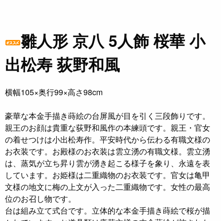
雛人形 京八 5人飾 桜華 小
出松寿 荻野和風
横幅105×奥行99×高さ98cm
豪華な本金手描き蒔絵の台屏風が目を引く三段飾りです。
親王のお顔は貴重な荻野和風作の本練頭です。親王・官女
の着せつけは小出松寿作。平安時代から伝わる有職文様の
お衣装です。お殿様のお衣装は雲立湧の有職文様。雲立湧
は、蒸気が立ち昇り雲が湧き起こる様子を象り、永遠を表
しています。お姫様は二重織物のお衣装です。官女は亀甲
文様の地文に梅の上文が入った二重織物です。女性の最高
位のお召し物です。
台は組み立て式台です。立体的な本金手描き蒔絵で桜が描