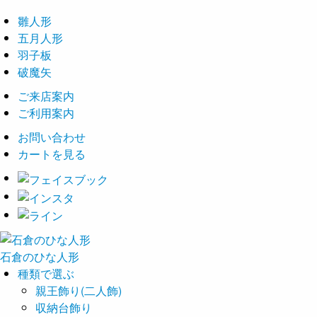
雛人形
五月人形
羽子板
破魔矢
ご来店案内
ご利用案内
お問い合わせ
カートを見る
石倉の
ひな
人形
種類で選ぶ
親王飾り(二人飾)
収納台飾り