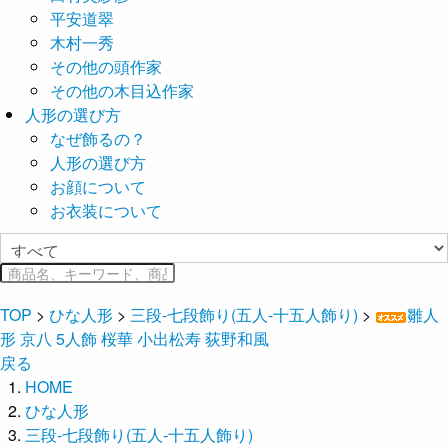
平安道翠
木村一秀
その他の頭作家
その他の木目込作家
人形の選び方
なぜ飾るの？
人形の選び方
お顔について
お衣装について
TOP
>
ひな人形
>
三段-七段飾り(五人-十五人飾り)
>
雛人
形 京八 5人飾 桜華 小出松寿 荻野和風
戻る
HOME
ひな人形
三段-七段飾り(五人-十五人飾り)