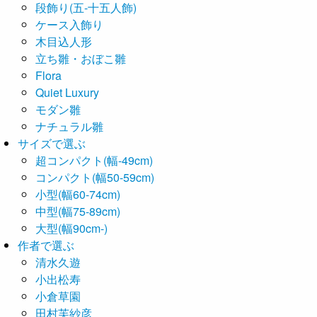
段飾り(五-十五人飾)
ケース入飾り
木目込人形
立ち雛・おぼこ雛
Flora
Quiet Luxury
モダン雛
ナチュラル雛
サイズで選ぶ
超コンパクト(幅-49cm)
コンパクト(幅50-59cm)
小型(幅60-74cm)
中型(幅75-89cm)
大型(幅90cm-)
作者で選ぶ
清水久遊
小出松寿
小倉草園
田村芙紗彦