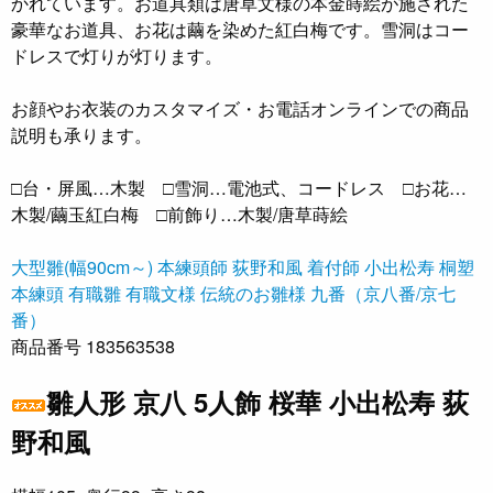
かれています。お道具類は唐草文様の本金蒔絵が施された
豪華なお道具、お花は繭を染めた紅白梅です。雪洞はコー
ドレスで灯りが灯ります。
お顔やお衣装のカスタマイズ・お電話オンラインでの商品
説明も承ります。
□台・屏風…木製 □雪洞…電池式、コードレス □お花…
木製/繭玉紅白梅 □前飾り…木製/唐草蒔絵
大型雛(幅90cm～)
本練頭師 荻野和風
着付師 小出松寿
桐塑
本練頭
有職雛 有職文様
伝統のお雛様
九番（京八番/京七
番）
商品番号 183563538
雛人形 京八 5人飾 桜華 小出松寿 荻
野和風