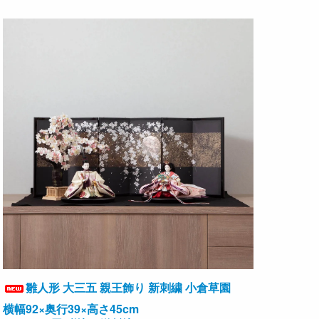
雛人形 大三五 親王飾り 新刺繍 小倉草園
横幅92×奥行39×高さ45cm