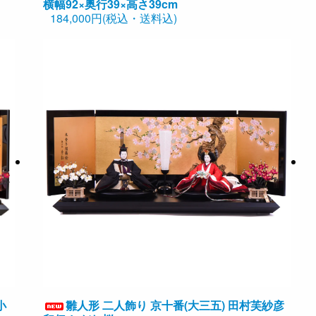
横幅92×奥行39×高さ39cm
184,000円(税込・送料込)
小
雛人形 二人飾り 京十番(大三五) 田村芙紗彦