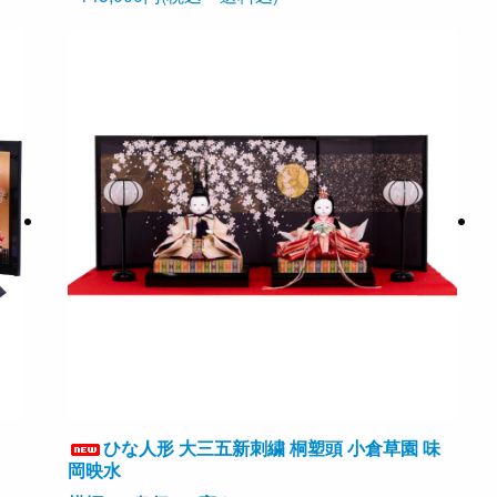
ひな人形 大三五新刺繍 桐塑頭 小倉草園 味
岡映水