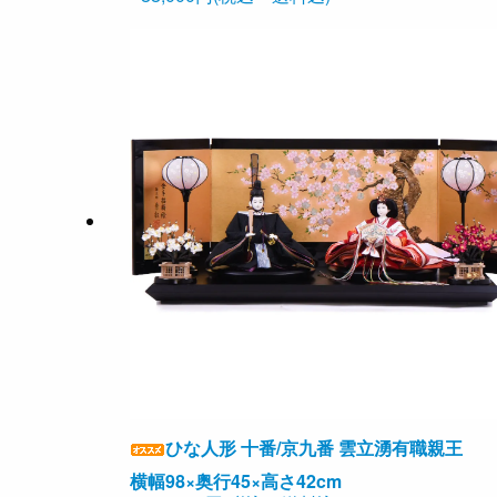
ひな人形 十番/京九番 雲立湧有職親王
横幅98×奥行45×高さ42cm