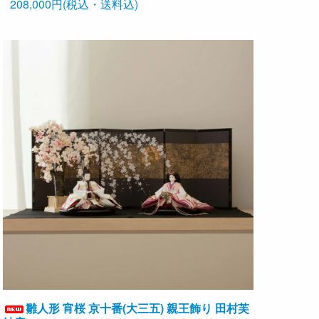
208,000円(税込・送料込)
雛人形 宵桜 京十番(大三五) 親王飾り 田村芙