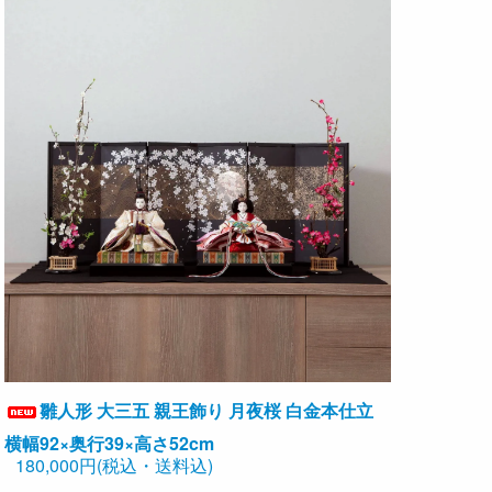
雛人形 大三五 親王飾り 月夜桜 白金本仕立
横幅92×奥行39×高さ52cm
180,000円(税込・送料込)