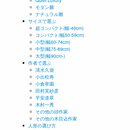
Quiet Luxury
モダン雛
ナチュラル雛
サイズで選ぶ
超コンパクト(幅-49cm)
コンパクト(幅50-59cm)
小型(幅60-74cm)
中型(幅75-89cm)
大型(幅90cm-)
作者で選ぶ
清水久遊
小出松寿
小倉草園
田村芙紗彦
平安道翠
木村一秀
その他の頭作家
その他の木目込作家
人形の選び方