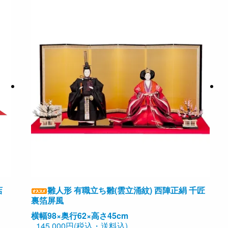
店
雛人形 有職立ち雛(雲立涌紋) 西陣正絹 千匠
裏箔屏風
横幅98×奥行62×高さ45cm
145,000円(税込・送料込)