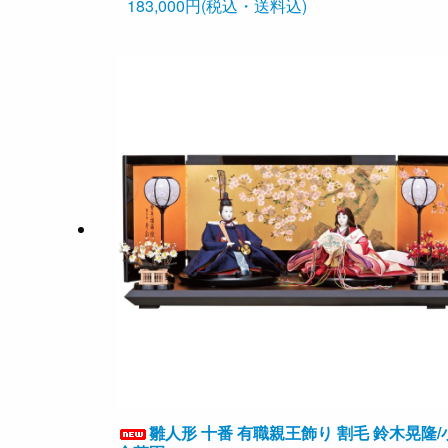
183,000円(税込・送料込)
雛人形 十番 有職親王飾り 割毛 鈴木晃隆/