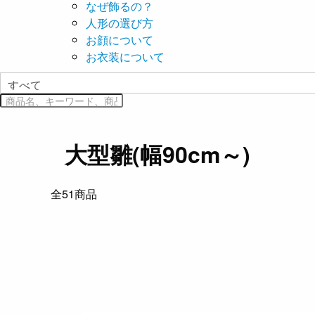
なぜ飾るの？
人形の選び方
お顔について
お衣装について
大型雛(幅90cm～)
全
51
商品