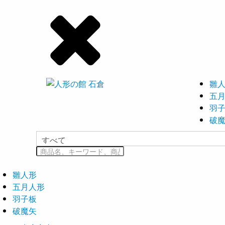
雛
五
羽
破
雛人形
五月人形
羽子板
破魔矢