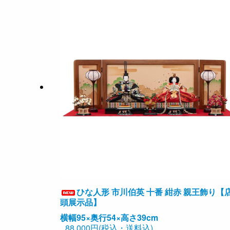
ひな人形 市川伯英 十番 紺赤 親王飾り【
頭展示品】
横幅95×奥行54×高さ39cm
88,000円(税込・送料込)