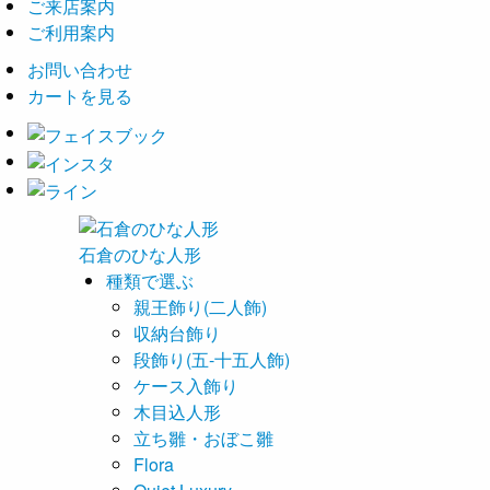
ご来店案内
ご利用案内
お問い合わせ
カートを見る
石倉の
ひな
人形
種類で選ぶ
親王飾り(二人飾)
収納台飾り
段飾り(五-十五人飾)
ケース入飾り
木目込人形
立ち雛・おぼこ雛
Flora