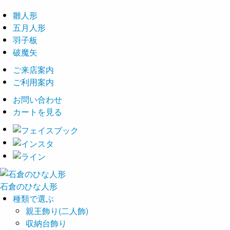
雛人形
五月人形
羽子板
破魔矢
ご来店案内
ご利用案内
お問い合わせ
カートを見る
石倉の
ひな
人形
種類で選ぶ
親王飾り(二人飾)
収納台飾り