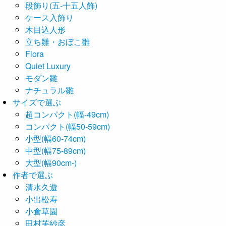
段飾り(五-十五人飾)
ケース入飾り
木目込人形
立ち雛・おぼこ雛
Flora
Quiet Luxury
モダン雛
ナチュラル雛
サイズで選ぶ
超コンパクト(幅-49cm)
コンパクト(幅50-59cm)
小型(幅60-74cm)
中型(幅75-89cm)
大型(幅90cm-)
作者で選ぶ
清水久遊
小出松寿
小倉草園
田村芙紗彦