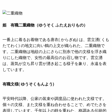
姫 有職二重織物（ゆうそく ふたえおりもの）
一番上に着るお着物である唐衣( からぎぬ) は、雲立湧( くも
たてわく) の地文に向い鶴の上文が織られた、二重織物で
す。二重織物は地紋の上にさらに別糸で他の文様を浮き織
りにした織物で、女性の最高位のお召し物です。雲立湧
は、蒸気が立ち昇り雲が湧き起こる様子を象り、永遠を表
しています。
有職文様( ゆうそくもんよう)
平安時代以降、公家の装束や調度品に使われた文様です。
個々の文様、また文様を重ね合わせることで、めでたさを
表現しています。千年以上の時を重ねた、格調ある伝統的