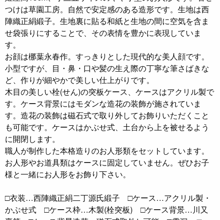
つけは草園工房。自然で安定感のある造形です。生地は西
陣織正絹緞子。生地裏に貼る和紙と生地の間に空気を含ま
せ袋張りにすることで、その表情を豊かに表現していま
す。
お顔は梛葉永春作。すっきりとした現代的な美人顔です。
小型ですが、目・鼻・口や髪の生え際の丁寧な筆さばきな
ど、作りが細やかで美しい仕上がりです。
木目の美しい栓(せん)の突板ケース、ケースはアクリル製で
す。ケース背景にはモダンな造花の装飾が施されていま
す。造花の装飾は磁石式で取り外してお飾りいただくこと
も可能です。ケースはかぶせ式、土台から上を被せるよう
に開閉します。
職人が制作した本格造りのお人形類をセットしています。
お人形やお道具類はケースに固定していません。ぜひお子
様と一緒にお人形をお飾り下さい。
□衣装…西陣織正絹二丁源氏緞子 □ケース…アクリル製・
かぶせ式 □ケース枠…木製(栓突板) □ケース背景…川又