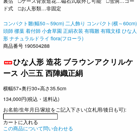
裏箔 □ケース背景造花…磁石式取外し可能 □雪洞…コー
ド式 □お人形類…非固定
コンパクト雛(幅50～59cm)
二人飾り コンパクト(横～60cm)
頭師 梛葉
着付師 小倉草園
正絹衣装
有職雛 有職文様
ひな人
形 ナチュラルドライ
flora(フローラ)
商品番号 190504288
ひな人形 造花 ブラウンアクリルケ
ース 小三五 西陣織正絹
横幅57×奥行30×高さ35.5cm
134,000円
(税込・送料込)
お名前/生年月日/家紋をご記入下さい(立札用/後日も可):
カートに入れる
この商品について問い合わせる