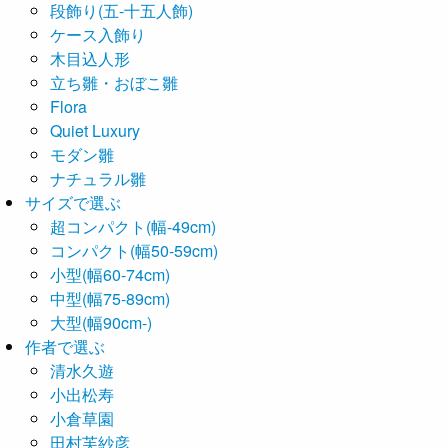
段飾り(五-十五人飾)
ケース入飾り
木目込人形
立ち雛・おぼこ雛
Flora
Quiet Luxury
モダン雛
ナチュラル雛
サイズで選ぶ
超コンパクト(幅-49cm)
コンパクト(幅50-59cm)
小型(幅60-74cm)
中型(幅75-89cm)
大型(幅90cm-)
作者で選ぶ
清水久遊
小出松寿
小倉草園
田村芙紗彦