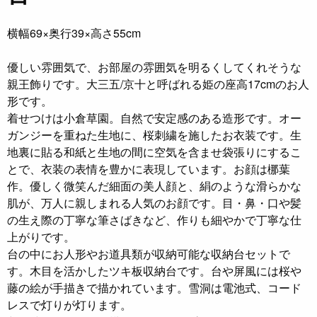
横幅69×奥行39×高さ55cm
優しい雰囲気で、お部屋の雰囲気を明るくしてくれそうな
親王飾りです。大三五/京十と呼ばれる姫の座高17cmのお人
形です。
着せつけは小倉草園。自然で安定感のある造形です。オー
ガンジーを重ねた生地に、桜刺繍を施したお衣装です。生
地裏に貼る和紙と生地の間に空気を含ませ袋張りにするこ
とで、衣装の表情を豊かに表現しています。お顔は梛葉
作。優しく微笑んだ細面の美人顔と、絹のような滑らかな
肌が、万人に親しまれる人気のお顔です。目・鼻・口や髪
の生え際の丁寧な筆さばきなど、作りも細やかで丁寧な仕
上がりです。
台の中にお人形やお道具類が収納可能な収納台セットで
す。木目を活かしたツキ板収納台です。台や屏風には桜や
藤の絵が手描きで描かれています。雪洞は電池式、コード
レスで灯りが灯ります。