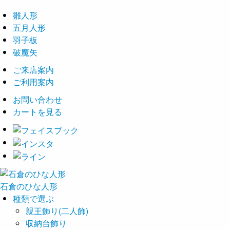
雛人形
五月人形
羽子板
破魔矢
ご来店案内
ご利用案内
お問い合わせ
カートを見る
石倉の
ひな
人形
種類で選ぶ
親王飾り(二人飾)
収納台飾り