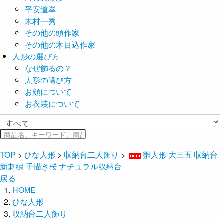
平安道翠
木村一秀
その他の頭作家
その他の木目込作家
人形の選び方
なぜ飾るの？
人形の選び方
お顔について
お衣装について
TOP
>
ひな人形
>
収納台二人飾り
>
雛人形 大三五 収納台
新刺繍 手描き桜 ナチュラル収納台
戻る
HOME
ひな人形
収納台二人飾り