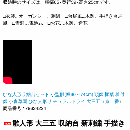
収納時のサイズは、横幅65×奥行39×高さ25cmです。
□衣装...オーガンジー、刺繍 □台屏風...木製、手描き台屏
風 □雪洞…電池式 □お花…木製、造花
ひな人形収納台セット
小型雛(幅60～74cm)
頭師 梛葉
着付
師 小倉草園
ひな人形 ナチュラルドライ
大三五（京十番）
商品番号 178624224
雛人形 大三五 収納台 新刺繍 手描き