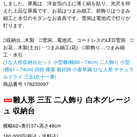
しました。屏風は、洋金箔の上に薄く絹を貼り、光沢を抑
えた上品な屏風です。お花はつまみ細工、前飾りはつまみ
細工と水引のモダンなお道具です。雪洞は電池式で灯りが
灯ります。
□収納台...木製 □雪洞…電池式、コードレスのLED雪洞 □
お花…木製(土台)・つまみ細工(花) □前飾り…つまみ細
工・水引
ひな人形収納台セット
小型雛(幅60～74cm)
二人飾り 小型
(横61～74cm)
頭師 梛葉
着付師 小倉草園
ひな人形 ナチュラ
ルドライ
三五(京十一番)
商品番号 178233097
雛人形 三五 二人飾り 白木グレージ
ュ 収納台
横幅62×奥行37×高さ48cm
160,000円
(税込・送料込)