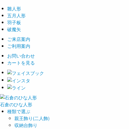
雛人形
五月人形
羽子板
破魔矢
ご来店案内
ご利用案内
お問い合わせ
カートを見る
石倉の
ひな
人形
種類で選ぶ
親王飾り(二人飾)
収納台飾り