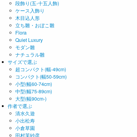
段飾り(五-十五人飾)
ケース入飾り
木目込人形
立ち雛・おぼこ雛
Flora
Quiet Luxury
モダン雛
ナチュラル雛
サイズで選ぶ
超コンパクト(幅-49cm)
コンパクト(幅50-59cm)
小型(幅60-74cm)
中型(幅75-89cm)
大型(幅90cm-)
作者で選ぶ
清水久遊
小出松寿
小倉草園
田村芙紗彦