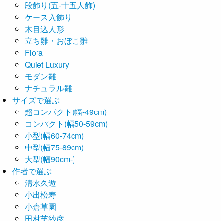
段飾り(五-十五人飾)
ケース入飾り
木目込人形
立ち雛・おぼこ雛
Flora
Quiet Luxury
モダン雛
ナチュラル雛
サイズで選ぶ
超コンパクト(幅-49cm)
コンパクト(幅50-59cm)
小型(幅60-74cm)
中型(幅75-89cm)
大型(幅90cm-)
作者で選ぶ
清水久遊
小出松寿
小倉草園
田村芙紗彦