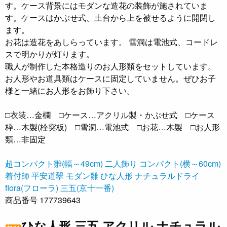
す。ケース背景にはモダンな造花の装飾が施されていま
す。ケースはかぶせ式、土台から上を被せるように開閉し
ます。
お花は造花をあしらっています。 雪洞は電池式、コードレ
スで明かりが灯ります。
職人が制作した本格造りのお人形類をセットしています。
お人形やお道具類はケースに固定していません。ぜひお子
様と一緒にお人形をお飾り下さい。
□衣装…金欄 □ケース…アクリル製・かぶせ式 □ケース
枠…木製(栓突板) □雪洞…電池式 □お花…木製 □お人形
類…非固定
超コンパクト雛(幅～49cm)
二人飾り コンパクト(横～60cm)
着付師 平安道翠
モダン雛
ひな人形 ナチュラルドライ
flora(フローラ)
三五(京十一番)
商品番号 177739643
ひな人形 三五 アクリル ナチュラル