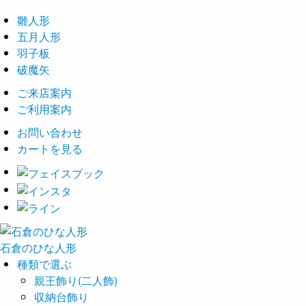
雛人形
五月人形
羽子板
破魔矢
ご来店案内
ご利用案内
お問い合わせ
カートを見る
石倉の
ひな
人形
種類で選ぶ
親王飾り(二人飾)
収納台飾り