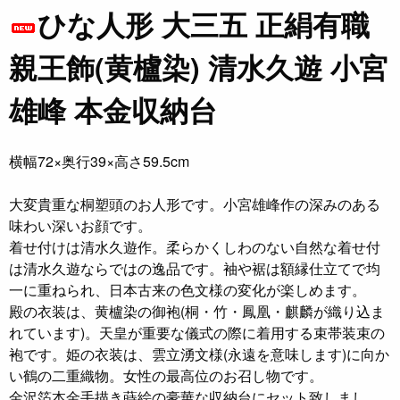
ひな人形 大三五 正絹有職
親王飾(黄櫨染) 清水久遊 小宮
雄峰 本金収納台
横幅72×奥行39×高さ59.5cm
大変貴重な桐塑頭のお人形です。小宮雄峰作の深みのある
味わい深いお顔です。
着せ付けは清水久遊作。柔らかくしわのない自然な着せ付
は清水久遊ならではの逸品です。袖や裾は額縁仕立てで均
一に重ねられ、日本古来の色文様の変化が楽しめます。
殿の衣装は、黄櫨染の御袍(桐・竹・鳳凰・麒麟が織り込ま
れています)。天皇が重要な儀式の際に着用する束帯装束の
袍です。姫の衣装は、雲立湧文様(永遠を意味します)に向か
い鶴の二重織物。女性の最高位のお召し物です。
金沢箔本金手描き蒔絵の豪華な収納台にセット致しまし