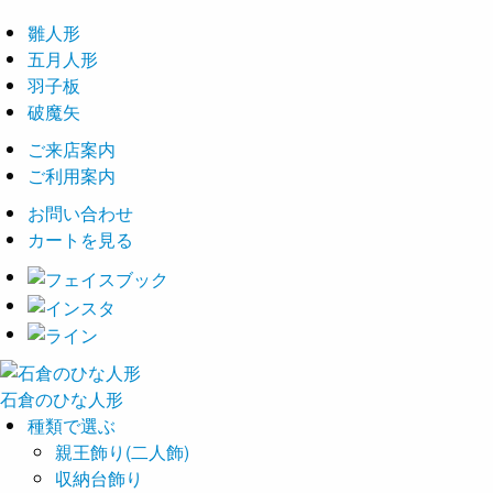
雛人形
五月人形
羽子板
破魔矢
ご来店案内
ご利用案内
お問い合わせ
カートを見る
石倉の
ひな
人形
種類で選ぶ
親王飾り(二人飾)
収納台飾り