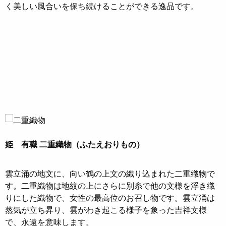
く美しい風合いを保ち続けることができる逸品です。
姫 有職 二重織物（ふたえおりもの）
雲立涌の地文に、向い鶴の上文の織り込まれた二重織物で
す。二重織物は地紋の上にさらに別糸で他の文様を浮き織
りにした織物で、女性の最高位のお召し物です。雲立涌は
蒸気が立ち昇り、雲がわき起こる様子を象った吉祥文様
で、永遠を意味します。