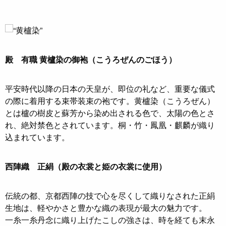
殿 有職 黄櫨染の御袍（こうろぜんのごほう）
平安時代以降の日本の天皇が、即位の礼など、重要な儀式
の際に着用する束帯装束の袍です。黄櫨染（こうろぜん）
とは櫨の樹皮と蘇芳から染め出される色で、太陽の色とさ
れ、絶対禁色とされています。桐・竹・鳳凰・麒麟が織り
込まれています。
西陣織 正絹（殿の衣裳と姫の衣裳に使用）
伝統の都、京都西陣の技で心を尽くして織りなされた正絹
生地は、軽やかさと豊かな織の表現が最大の魅力です。
一糸一糸丹念に織り上げたこしの強さは、時を経ても末永