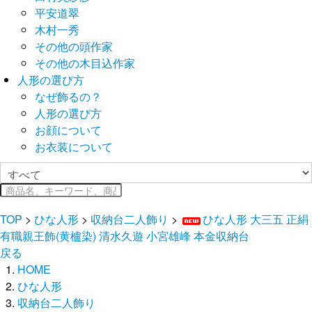
平安道翠
木村一秀
その他の頭作家
その他の木目込作家
人形の選び方
なぜ飾るの？
人形の選び方
お顔について
お衣装について
TOP
>
ひな人形
>
収納台二人飾り
>
ひな人形 大三五 正絹
有職親王飾(黄櫨染) 清水久遊 小宮雄峰 本金収納台
戻る
HOME
ひな人形
収納台二人飾り