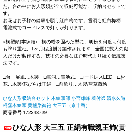
た。台の中にお人形類が全て収納可能な、収納台セットで
す。
お花はお子様の健康を願う紅白梅です。雪洞も紅白梅柄、
電池式でコードレスで灯りが灯ります。
※桐塑頭(本練頭)…桐の粉を固めた型に、胡粉を何度も何度
も塗り重ね、1ヶ月程度掛け製作されます。全国に数人の職
人だけが製作する、技術の必要な江戸時代より続く伝統技
法です。
□台・屏風…木製 □雪洞…電池式、コードレスLED □お
花…木製/花びらは正絹 □前飾り…木製/唐草蒔絵
ひな人形収納台セット
本練頭師 小宮雄峰
着付師 清水久遊
桐塑本練頭
黄櫨染御袍
大三五（京十番）
商品番号 172248729
ひな人形 大三五 正絹有職親王飾(黄