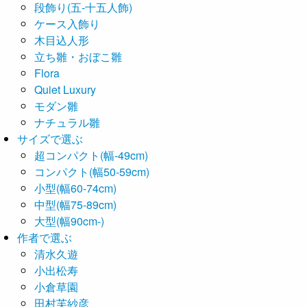
段飾り(五-十五人飾)
ケース入飾り
木目込人形
立ち雛・おぼこ雛
Flora
Quiet Luxury
モダン雛
ナチュラル雛
サイズで選ぶ
超コンパクト(幅-49cm)
コンパクト(幅50-59cm)
小型(幅60-74cm)
中型(幅75-89cm)
大型(幅90cm-)
作者で選ぶ
清水久遊
小出松寿
小倉草園
田村芙紗彦