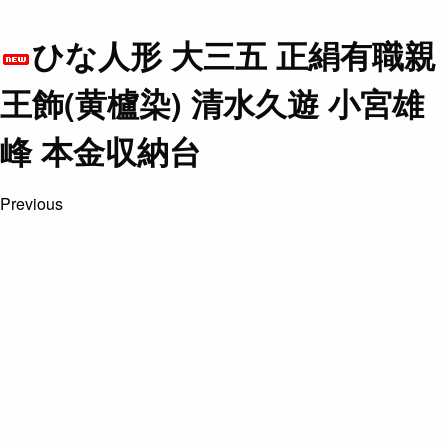
ひな人形 大三五 正絹有職親
王飾(黄櫨染) 清水久遊 小宮雄
峰 本金収納台
Previous