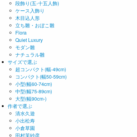
段飾り(五-十五人飾)
ケース入飾り
木目込人形
立ち雛・おぼこ雛
Flora
Quiet Luxury
モダン雛
ナチュラル雛
サイズで選ぶ
超コンパクト(幅-49cm)
コンパクト(幅50-59cm)
小型(幅60-74cm)
中型(幅75-89cm)
大型(幅90cm-)
作者で選ぶ
清水久遊
小出松寿
小倉草園
田村芙紗彦