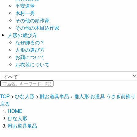
平安道翠
木村一秀
その他の頭作家
その他の木目込作家
人形の選び方
なぜ飾るの？
人形の選び方
お顔について
お衣装について
TOP
>
ひな人形
>
雛お道具単品
>
雛人形 お道具 うさぎ前飾り
戻る
HOME
ひな人形
雛お道具単品