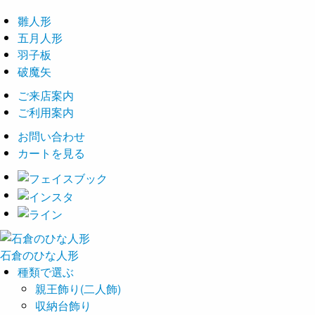
雛人形
五月人形
羽子板
破魔矢
ご来店案内
ご利用案内
お問い合わせ
カートを見る
石倉の
ひな
人形
種類で選ぶ
親王飾り(二人飾)
収納台飾り