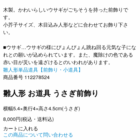
木製。かわいらしいウサギがごちそうを持った前飾りで
す。
小芥子サイズ、木目込み人形などに合わせてお飾り下さ
い。
■ウサギ…ウサギの様にぴょんぴょん跳ね回る元気な子にな
れとの願いが込められています。また、魔除けの色である
赤い目が災いを遠ざけるとのいわれがあります。
雛人形単品道具【前飾り・小道具】
商品番号 112278524
雛人形 お道具 うさぎ前飾り
横幅5.4×奥行4×高さ4.5cm(うさぎ)
8,000円
(税込・送料込)
カートに入れる
この商品について問い合わせる