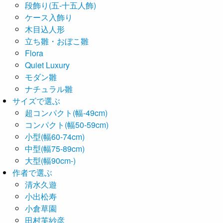
段飾り(五-十五人飾)
ケース入飾り
木目込人形
立ち雛・おぼこ雛
Flora
Quiet Luxury
モダン雛
ナチュラル雛
サイズで選ぶ
超コンパクト(幅-49cm)
コンパクト(幅50-59cm)
小型(幅60-74cm)
中型(幅75-89cm)
大型(幅90cm-)
作者で選ぶ
清水久遊
小出松寿
小倉草園
田村芙紗彦