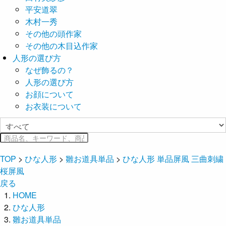
平安道翠
木村一秀
その他の頭作家
その他の木目込作家
人形の選び方
なぜ飾るの？
人形の選び方
お顔について
お衣装について
TOP
>
ひな人形
>
雛お道具単品
>
ひな人形 単品屏風 三曲刺繍
桜屏風
戻る
HOME
ひな人形
雛お道具単品