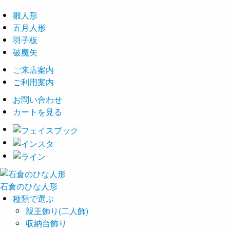
雛人形
五月人形
羽子板
破魔矢
ご来店案内
ご利用案内
お問い合わせ
カートを見る
石倉の
ひな
人形
種類で選ぶ
親王飾り(二人飾)
収納台飾り