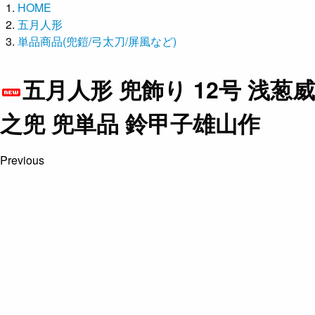
HOME
五月人形
単品商品(兜鎧/弓太刀/屏風など)
五月人形 兜飾り 12号 浅葱威
之兜 兜単品 鈴甲子雄山作
Previous