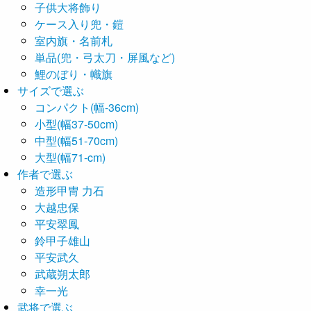
子供大将飾り
ケース入り兜・鎧
室内旗・名前札
単品(兜・弓太刀・屏風など)
鯉のぼり・幟旗
サイズで選ぶ
コンパクト(幅-36cm)
小型(幅37-50cm)
中型(幅51-70cm)
大型(幅71-cm)
作者で選ぶ
造形甲冑 力石
大越忠保
平安翠鳳
鈴甲子雄山
平安武久
武蔵朔太郎
幸一光
武将で選ぶ