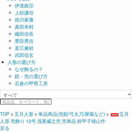
伊達政宗
上杉謙信
徳川家康
真田幸村
織田信長
豊臣秀吉
直江兼続
武田信玄
人形の選び方
なぜ飾るの？
鎧・兜の選び方
石倉の甲冑工房
TOP
>
五月人形
>
単品商品(兜鎧/弓太刀/屏風など)
>
五月
人形 兜飾り 12号 浅葱威之兜 兜単品 鈴甲子雄山作
戻る