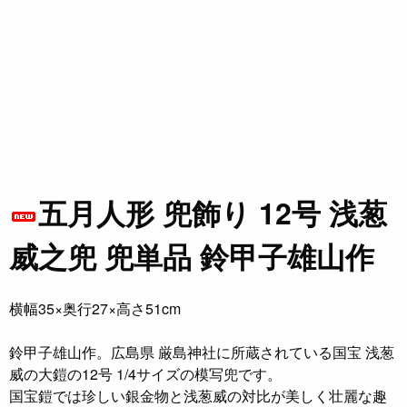
五月人形 兜飾り 12号 浅葱
威之兜 兜単品 鈴甲子雄山作
横幅35×奥行27×高さ51cm
鈴甲子雄山作。広島県 厳島神社に所蔵されている国宝 浅葱
威の大鎧の12号 1/4サイズの模写兜です。
国宝鎧では珍しい銀金物と浅葱威の対比が美しく壮麗な趣