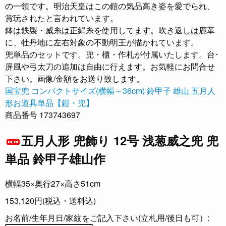
の一領です。明治天皇はこの鎧の気品高き姿を愛でられ、
賞玩されたと言われています。
鉢は鉄製・威糸は正絹糸を使用してます。吹き返しは鹿革
に、牡丹地に左右対象の不動明王が描かれています。
兜単品のセットです。兜・櫃・作札が付属いたします。台･
屏風や弓太刀の追加は自由に行えます。お気軽にお問合せ
下さい。画像/金額をお送り致します。
国宝兜
コンパクトサイズ(横幅～36cm)
鈴甲子 雄山
五月人
形お道具単品【鎧・兜】
商品番号 173743697
五月人形 兜飾り 12号 浅葱威之兜 兜
単品 鈴甲子雄山作
横幅35×奥行27×高さ51cm
153,120円
(税込・送料込)
お名前/生年月日/家紋をご記入下さい(立札用/後日も可）: