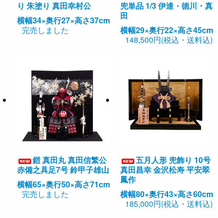
り 朱塗り 真田幸村公
兜単品 1/3 伊達・徳川・真
田
横幅34×奥行27×高さ37cm
完売しました
横幅29×奥行22×高さ45cm
148,500円(税込・送料込)
鎧 真田丸 真田信繁公
五月人形 兜飾り 10号
赤備之具足7号 鈴甲子雄山
真田昌幸 金沢松寿 平安翠
鳳作
横幅65×奥行50×高さ71cm
完売しました
横幅80×奥行43×高さ60cm
185,000円(税込・送料込)