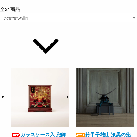
全
21
商品
ガラスケース入 兜飾
鈴甲子雄山 漆黒の兜