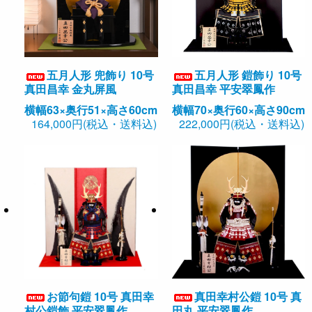
五月人形 兜飾り 10号
五月人形 鎧飾り 10号
真田昌幸 金丸屏風
真田昌幸 平安翠鳳作
横幅63×奥行51×高さ60cm
横幅70×奥行60×高さ90cm
164,000円(税込・送料込)
222,000円(税込・送料込)
お節句鎧 10号 真田幸
真田幸村公鎧 10号 真
村公鎧飾 平安翠鳳作
田丸 平安翠鳳作