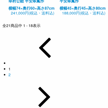
幸村公鎧 平安翠鳳作
平安翠鳳作
横幅74×奥行60×高さ87cm
横幅45×奥行45×高さ80cm
241,000円(税込・送料込)
188,000円(税込・送料込)
全
21
商品中
1 - 18
表示
1
2