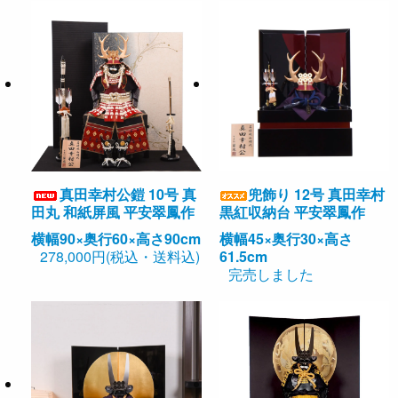
真田幸村公鎧 10号 真
兜飾り 12号 真田幸村
田丸 和紙屏風 平安翠鳳作
黒紅収納台 平安翠鳳作
横幅90×奥行60×高さ90cm
横幅45×奥行30×高さ
278,000円(税込・送料込)
61.5cm
完売しました