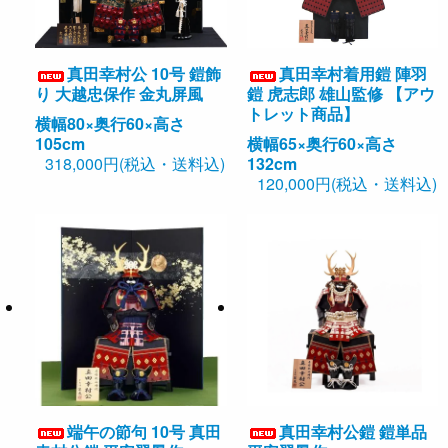
真田幸村公 10号 鎧飾
真田幸村着用鎧 陣羽
り 大越忠保作 金丸屏風
鎧 虎志郎 雄山監修 【アウ
トレット商品】
横幅80×奥行60×高さ
105cm
横幅65×奥行60×高さ
318,000円(税込・送料込)
132cm
120,000円(税込・送料込)
端午の節句 10号 真田
真田幸村公鎧 鎧単品