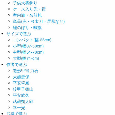
子供大将飾り
ケース入り兜・鎧
室内旗・名前札
単品(兜・弓太刀・屏風など)
鯉のぼり・幟旗
サイズで選ぶ
コンパクト(幅-36cm)
小型(幅37-50cm)
中型(幅51-70cm)
大型(幅71-cm)
作者で選ぶ
造形甲冑 力石
大越忠保
平安翠鳳
鈴甲子雄山
平安武久
武蔵朔太郎
幸一光
武将で選ぶ