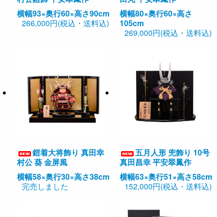
横幅93×奥行60×高さ90cm
横幅80×奥行60×高さ
266,000円(税込・送料込)
105cm
269,000円(税込・送料込)
鎧着大将飾り 真田幸
五月人形 兜飾り 10号
村公 葵 金屏風
真田昌幸 平安翠鳳作
横幅58×奥行30×高さ38cm
横幅63×奥行51×高さ58cm
完売しました
152,000円(税込・送料込)