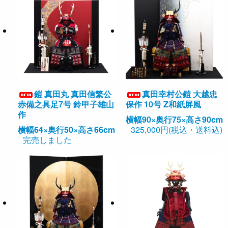
鎧 真田丸 真田信繁公
真田幸村公鎧 大越忠
赤備之具足7号 鈴甲子雄山
保作 10号 Z和紙屏風
作
横幅90×奥行75×高さ90cm
横幅64×奥行50×高さ66cm
325,000円(税込・送料込)
完売しました