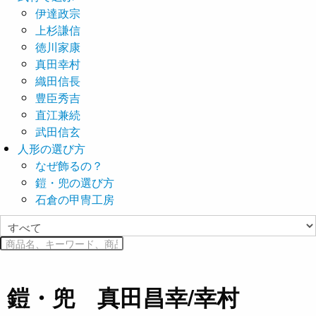
伊達政宗
上杉謙信
徳川家康
真田幸村
織田信長
豊臣秀吉
直江兼続
武田信玄
人形の選び方
なぜ飾るの？
鎧・兜の選び方
石倉の甲冑工房
鎧・兜 真田昌幸/幸村