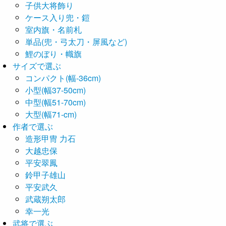
子供大将飾り
ケース入り兜・鎧
室内旗・名前札
単品(兜・弓太刀・屏風など)
鯉のぼり・幟旗
サイズで選ぶ
コンパクト(幅-36cm)
小型(幅37-50cm)
中型(幅51-70cm)
大型(幅71-cm)
作者で選ぶ
造形甲冑 力石
大越忠保
平安翠鳳
鈴甲子雄山
平安武久
武蔵朔太郎
幸一光
武将で選ぶ