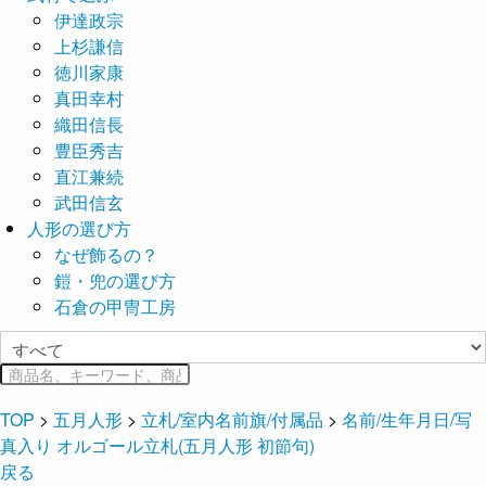
伊達政宗
上杉謙信
徳川家康
真田幸村
織田信長
豊臣秀吉
直江兼続
武田信玄
人形の選び方
なぜ飾るの？
鎧・兜の選び方
石倉の甲冑工房
TOP
>
五月人形
>
立札/室内名前旗/付属品
>
名前/生年月日/写
真入り オルゴール立札(五月人形 初節句)
戻る