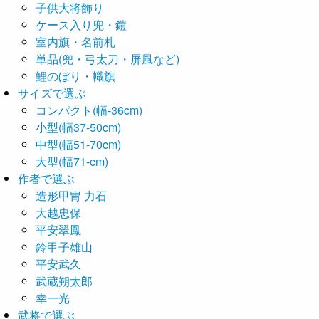
子供大将飾り
ケース入り兜・鎧
室内旗・名前札
単品(兜・弓太刀・屏風など)
鯉のぼり・幟旗
サイズで選ぶ
コンパクト(幅-36cm)
小型(幅37-50cm)
中型(幅51-70cm)
大型(幅71-cm)
作者で選ぶ
造形甲冑 力石
大越忠保
平安翠鳳
鈴甲子雄山
平安武久
武蔵朔太郎
幸一光
武将で選ぶ