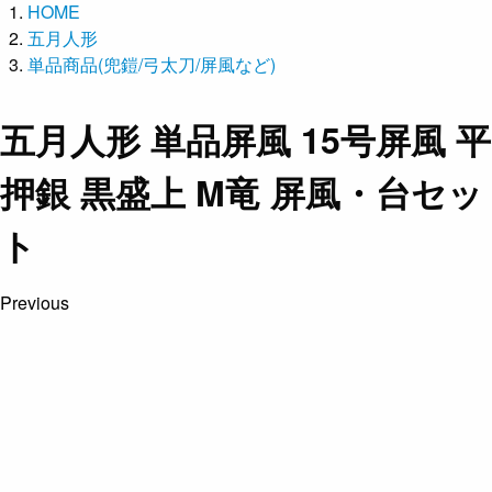
HOME
五月人形
単品商品(兜鎧/弓太刀/屏風など)
五月人形 単品屏風 15号屏風 平
押銀 黒盛上 M竜 屏風・台セッ
ト
Previous