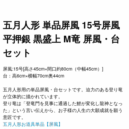
五月人形 単品屏風 15号屏風
平押銀 黒盛上 M竜 屏風・台
セット
屏風:15号[高さ45cm×間口約80cm（中幅45cm）]
台：高6cm×横幅70cm奥44cm
五月人形用の単品屏風・台セットです。迫力のある登り竜
が立体的に描かれています。
登り竜は「登竜門を見事に通過した鯉が変化し龍神となっ
た」という言い伝えから、お子様の人生の大願成就を願う
意匠です。
五月人形お道具単品【屏風】