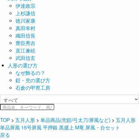
伊達政宗
上杉謙信
徳川家康
真田幸村
織田信長
豊臣秀吉
直江兼続
武田信玄
人形の選び方
なぜ飾るの？
鎧・兜の選び方
石倉の甲冑工房
TOP
>
五月人形
>
単品商品(兜鎧/弓太刀/屏風など)
>
五月人形
単品屏風 15号屏風 平押銀 黒盛上 M竜 屏風・台セット
戻る