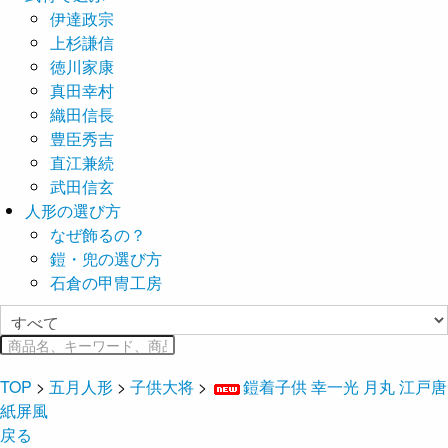
伊達政宗
上杉謙信
徳川家康
真田幸村
織田信長
豊臣秀吉
直江兼続
武田信玄
人形の選び方
なぜ飾るの？
鎧・兜の選び方
石倉の甲冑工房
TOP
>
五月人形
>
子供大将
>
鎧着子供 幸一光 月丸 江戸唐
紙屏風
戻る