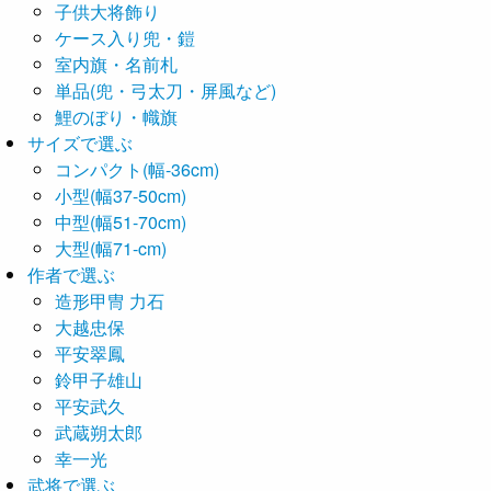
子供大将飾り
ケース入り兜・鎧
室内旗・名前札
単品(兜・弓太刀・屏風など)
鯉のぼり・幟旗
サイズで選ぶ
コンパクト(幅-36cm)
小型(幅37-50cm)
中型(幅51-70cm)
大型(幅71-cm)
作者で選ぶ
造形甲冑 力石
大越忠保
平安翠鳳
鈴甲子雄山
平安武久
武蔵朔太郎
幸一光
武将で選ぶ