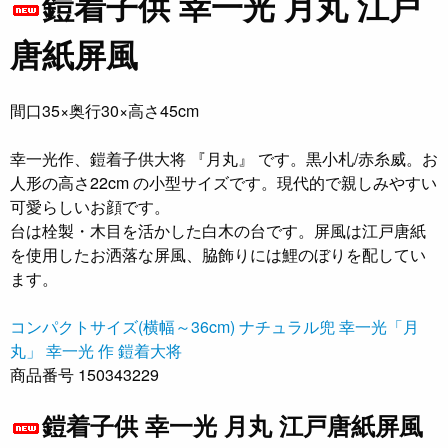
鎧着子供 幸一光 月丸 江戸
唐紙屏風
間口35×奥行30×高さ45cm
幸一光作、鎧着子供大将 『月丸』 です。黒小札/赤糸威。お
人形の高さ22cm の小型サイズです。現代的で親しみやすい
可愛らしいお顔です。
台は栓製・木目を活かした白木の台です。屏風は江戸唐紙
を使用したお洒落な屏風、脇飾りには鯉のぼりを配してい
ます。
コンパクトサイズ(横幅～36cm)
ナチュラル兜
幸一光「月
丸」
幸一光 作 鎧着大将
商品番号 150343229
鎧着子供 幸一光 月丸 江戸唐紙屏風