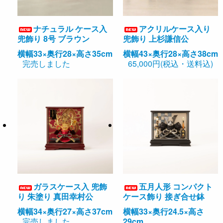
ナチュラル ケース入
アクリルケース入り
兜飾り 8号 ブラウン
兜飾り 上杉謙信公
横幅33×奥行28×高さ35cm
横幅43×奥行28×高さ38cm
完売しました
65,000円(税込・送料込)
ガラスケース入 兜飾
五月人形 コンパクト
り 朱塗り 真田幸村公
ケース飾り 接ぎ合せ鉢
横幅34×奥行27×高さ37cm
横幅33×奥行24.5×高さ
完売しました
29cm