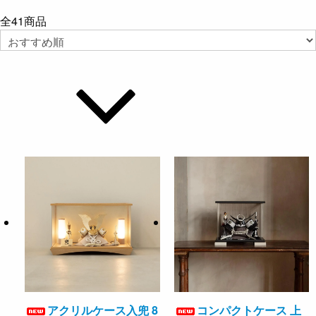
全
41
商品
アクリルケース入兜 8
コンパクトケース 上