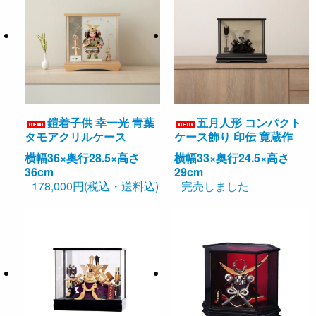
鎧着子供 幸一光 青葉
五月人形 コンパクト
タモアクリルケース
ケース飾り 印伝 寛蔵作
横幅36×奥行28.5×高さ
横幅33×奥行24.5×高さ
36cm
29cm
178,000円(税込・送料込)
完売しました