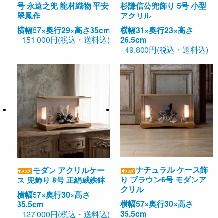
号 永遠之兜 龍村織物 平安
杉謙信公兜飾り 5号 小型
翠鳳作
アクリル
横幅57×奥行29×高さ35cm
横幅31×奥行23×高さ
151,000円(税込・送料込)
26.5cm
49,800円(税込・送料込)
ナチュラル ケース飾
モダン アクリルケー
り ブラウン6号 モダンア
ス 兜飾り 8号 正絹威鉄鉢
クリル
横幅57×奥行30×高さ
横幅57×奥行30×高さ
35.5cm
35.5cm
127,000円(税込・送料込)