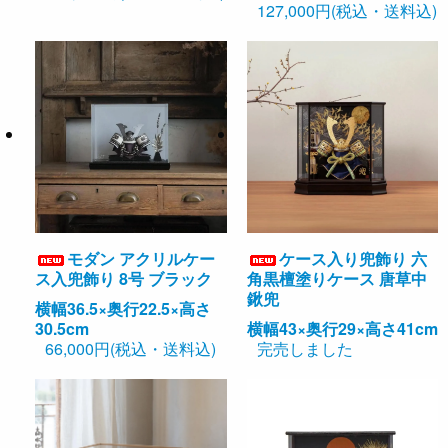
127,000円(税込・送料込)
モダン アクリルケー
ケース入り兜飾り 六
ス入兜飾り 8号 ブラック
角黒檀塗りケース 唐草中
鍬兜
横幅36.5×奥行22.5×高さ
30.5cm
横幅43×奥行29×高さ41cm
66,000円(税込・送料込)
完売しました