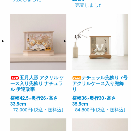
完売しました
五月人形 アクリル ケ
ナチュラル兜飾り 7号
ース入り兜飾り ナチュラ
アクリルケース入り兜飾
ル 伊達政宗
り
横幅42.5×奥行26×高さ
横幅36×奥行30×高さ
33.5cm
35.5cm
72,000円(税込・送料込)
84,800円(税込・送料込)