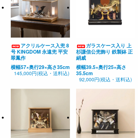
アクリルケース入兜 8
ガラスケース入り 上
号 KINGDOM 永遠兜 平安
杉謙信公兜飾り 鉄製鉢 正
翠鳳作
絹威
横幅57×奥行29×高さ35cm
横幅39.5×奥行25×高さ
145,000円(税込・送料込)
35.5cm
92,000円(税込・送料込)