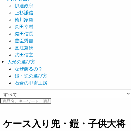
伊達政宗
上杉謙信
徳川家康
真田幸村
織田信長
豊臣秀吉
直江兼続
武田信玄
人形の選び方
なぜ飾るの？
鎧・兜の選び方
石倉の甲冑工房
ケース入り兜・鎧・子供大将