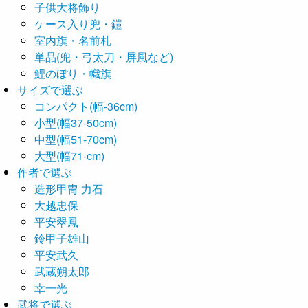
子供大将飾り
ケース入り兜・鎧
室内旗・名前札
単品(兜・弓太刀・屏風など)
鯉のぼり・幟旗
サイズで選ぶ
コンパクト(幅-36cm)
小型(幅37-50cm)
中型(幅51-70cm)
大型(幅71-cm)
作者で選ぶ
造形甲冑 力石
大越忠保
平安翠鳳
鈴甲子雄山
平安武久
武蔵朔太郎
幸一光
武将で選ぶ