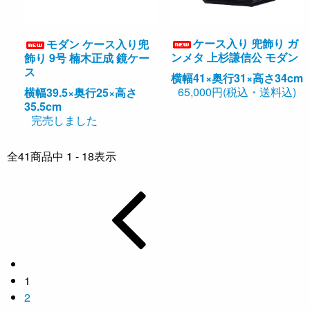
ケース入り 兜飾り ガ
モダン ケース入り兜
ンメタ 上杉謙信公 モダン
飾り 9号 楠木正成 鏡ケー
ス
横幅41×奥行31×高さ34cm
65,000円(税込・送料込)
横幅39.5×奥行25×高さ
35.5cm
完売しました
全
41
商品中
1 - 18
表示
1
2