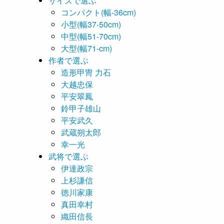
サイズで選ぶ
コンパクト(幅-36cm)
小型(幅37-50cm)
中型(幅51-70cm)
大型(幅71-cm)
作者で選ぶ
造形甲冑 力石
大越忠保
平安翠鳳
鈴甲子雄山
平安武久
武蔵朔太郎
幸一光
武将で選ぶ
伊達政宗
上杉謙信
徳川家康
真田幸村
織田信長