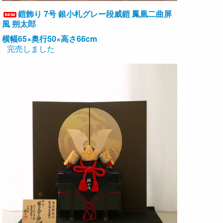
鎧飾り 7号 銀小札グレー段威鎧 鳳凰二曲屏
風 朔太郎
横幅65×奥行50×高さ66cm
完売しました