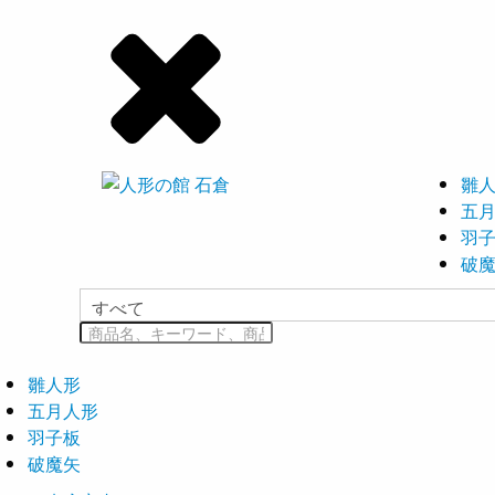
雛
五
羽
破
雛人形
五月人形
羽子板
破魔矢