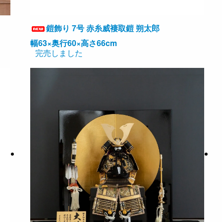
鎧飾り 7号 赤糸威褄取鎧 朔太郎
幅63×奥行60×高さ66cm
完売しました