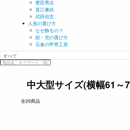
豊臣秀吉
直江兼続
武田信玄
人形の選び方
なぜ飾るの？
鎧・兜の選び方
石倉の甲冑工房
中大型サイズ(横幅61～70
全
25
商品