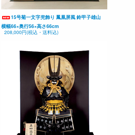
15号菊一文字兜飾り 鳳凰屏風 鈴甲子雄山
横幅66×奥行56×高さ66cm
208,000円(税込・送料込)