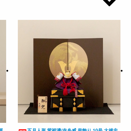
屏
五月人形 紫裾濃/赤糸威 兜飾り 10号 大越忠