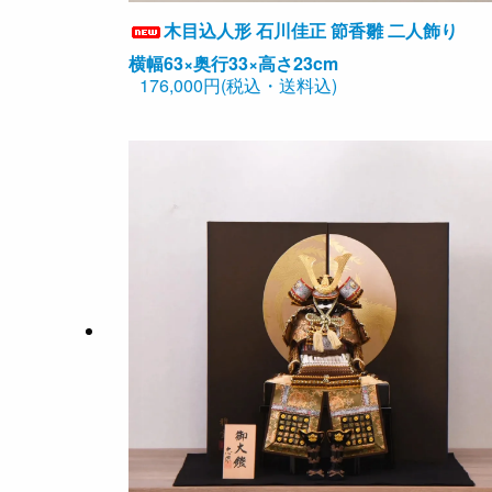
木目込人形 石川佳正 節香雛 二人飾り
横幅63×奥行33×高さ23cm
176,000円(税込・送料込)