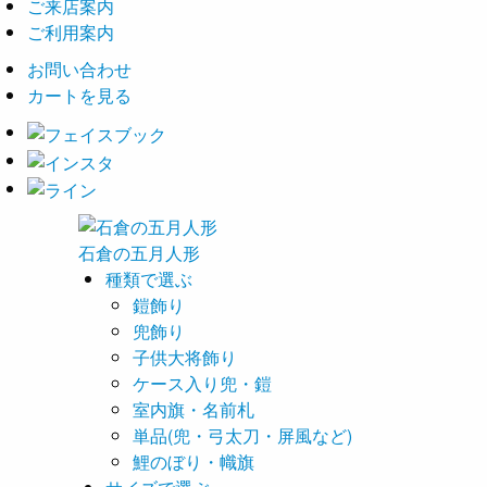
ご来店案内
ご利用案内
お問い合わせ
カートを見る
石倉の
五月
人形
種類で選ぶ
鎧飾り
兜飾り
子供大将飾り
ケース入り兜・鎧
室内旗・名前札
単品(兜・弓太刀・屏風など)
鯉のぼり・幟旗