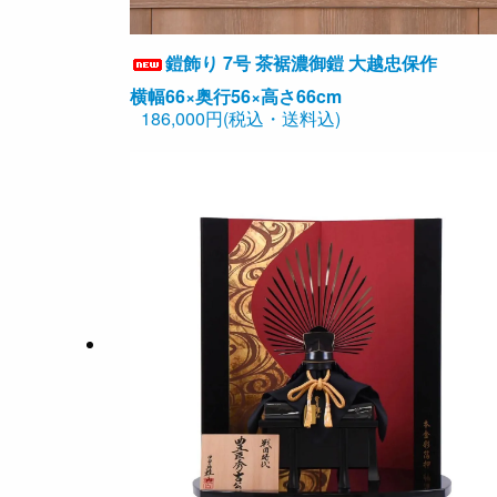
鎧飾り 7号 茶裾濃御鎧 大越忠保作
横幅66×奥行56×高さ66cm
186,000円(税込・送料込)