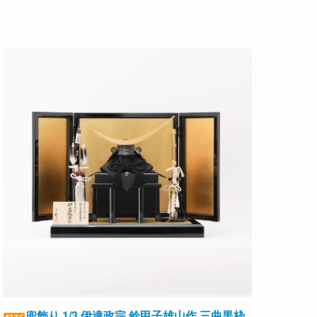
兜飾り 1/3 伊達政宗 鈴甲子雄山作 三曲黒枠