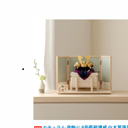
ナチュラル 兜飾り 8号藍裾濃威 白木菖蒲