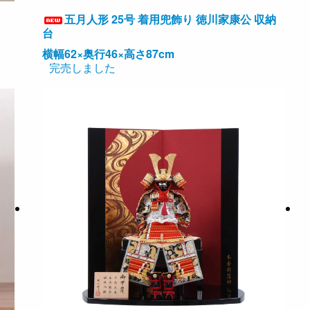
五月人形 25号 着用兜飾り 徳川家康公 収納
台
横幅62×奥行46×高さ87cm
完売しました