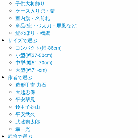
子供大将飾り
ケース入り兜・鎧
室内旗・名前札
単品(兜・弓太刀・屏風など)
鯉のぼり・幟旗
サイズで選ぶ
コンパクト(幅-36cm)
小型(幅37-50cm)
中型(幅51-70cm)
大型(幅71-cm)
作者で選ぶ
造形甲冑 力石
大越忠保
平安翠鳳
鈴甲子雄山
平安武久
武蔵朔太郎
幸一光
武将で選ぶ