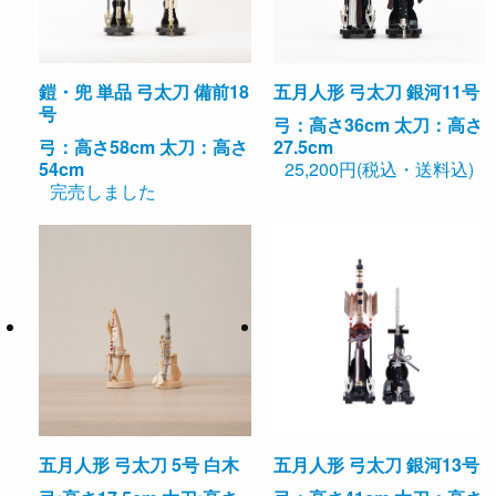
鎧・兜 単品 弓太刀 備前18
五月人形 弓太刀 銀河11号
号
弓：高さ36cm 太刀：高さ
弓：高さ58cm 太刀：高さ
27.5cm
54cm
25,200円(税込・送料込)
完売しました
五月人形 弓太刀 5号 白木
五月人形 弓太刀 銀河13号