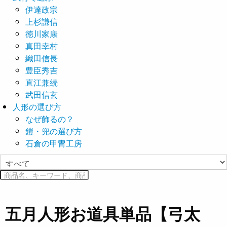
伊達政宗
上杉謙信
徳川家康
真田幸村
織田信長
豊臣秀吉
直江兼続
武田信玄
人形の選び方
なぜ飾るの？
鎧・兜の選び方
石倉の甲冑工房
五月人形お道具単品【弓太