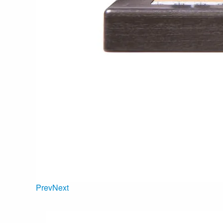
Prev
Next