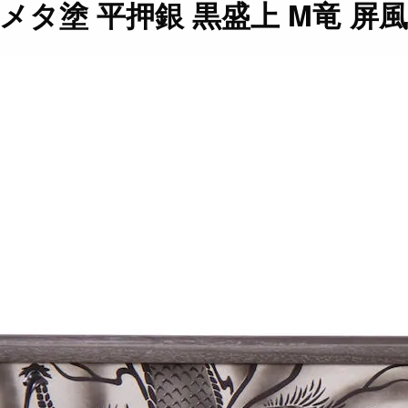
銀メタ塗 平押銀 黒盛上 M竜 