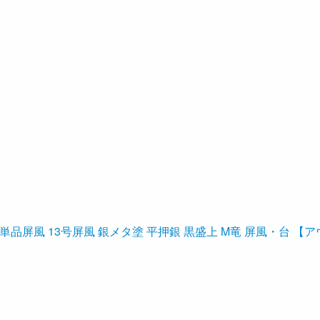
単品屏風 13号屏風 銀メタ塗 平押銀 黒盛上 M竜 屏風・台 