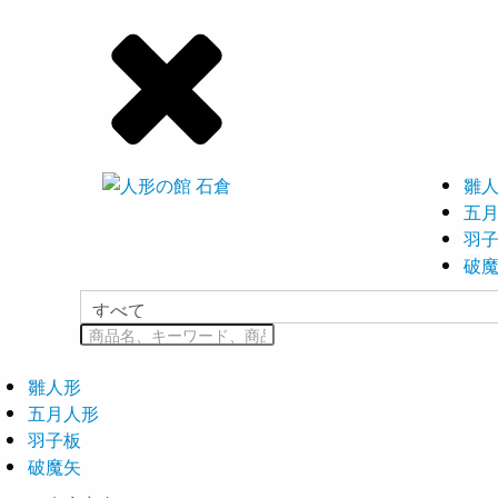
雛
五
羽
破
雛人形
五月人形
羽子板
破魔矢