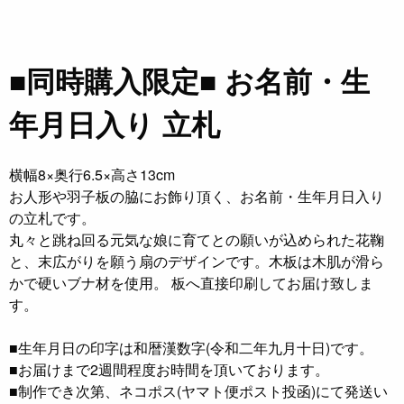
■同時購入限定■ お名前・生
年月日入り 立札
横幅8×奥行6.5×高さ13cm
お人形や羽子板の脇にお飾り頂く、お名前・生年月日入り
の立札です。
丸々と跳ね回る元気な娘に育てとの願いが込められた花鞠
と、末広がりを願う扇のデザインです。木板は木肌が滑ら
かで硬いブナ材を使用。 板へ直接印刷してお届け致しま
す。
■生年月日の印字は和暦漢数字(令和二年九月十日)です。
■お届けまで2週間程度お時間を頂いております。
■制作でき次第、ネコポス(ヤマト便ポスト投函)にて発送い