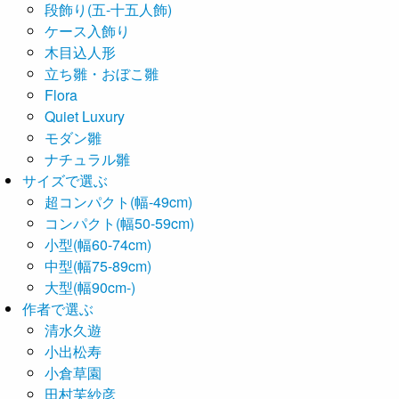
段飾り(五-十五人飾)
ケース入飾り
木目込人形
立ち雛・おぼこ雛
Flora
Quiet Luxury
モダン雛
ナチュラル雛
サイズで選ぶ
超コンパクト(幅-49cm)
コンパクト(幅50-59cm)
小型(幅60-74cm)
中型(幅75-89cm)
大型(幅90cm-)
作者で選ぶ
清水久遊
小出松寿
小倉草園
田村芙紗彦