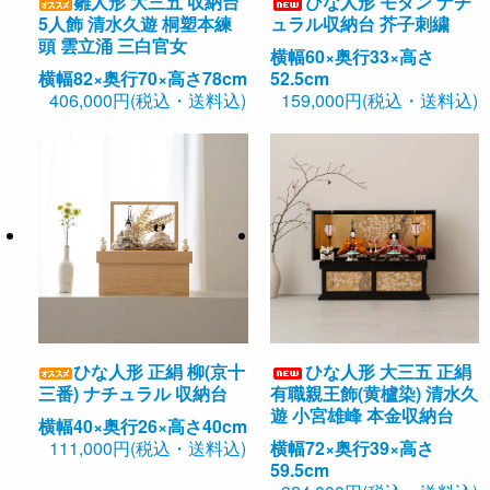
雛人形 大三五 収納台
ひな人形 モダン ナチ
5人飾 清水久遊 桐塑本練
ュラル収納台 芥子刺繍
頭 雲立涌 三白官女
横幅60×奥行33×高さ
横幅82×奥行70×高さ78cm
52.5cm
406,000円(税込・送料込)
159,000円(税込・送料込)
ひな人形 正絹 柳(京十
ひな人形 大三五 正絹
三番) ナチュラル 収納台
有職親王飾(黄櫨染) 清水久
遊 小宮雄峰 本金収納台
横幅40×奥行26×高さ40cm
111,000円(税込・送料込)
横幅72×奥行39×高さ
59.5cm