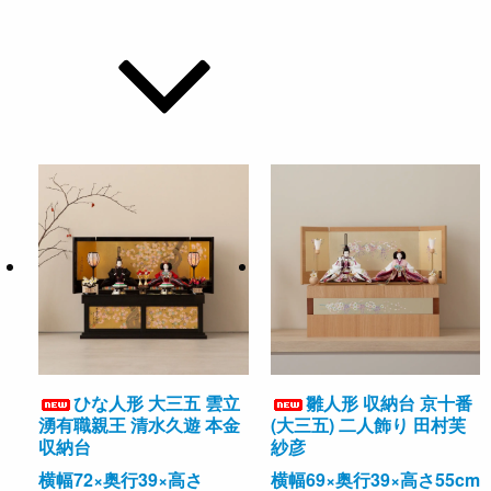
ひな人形 大三五 雲立
雛人形 収納台 京十番
湧有職親王 清水久遊 本金
(大三五) 二人飾り 田村芙
収納台
紗彦
横幅72×奥行39×高さ
横幅69×奥行39×高さ55cm