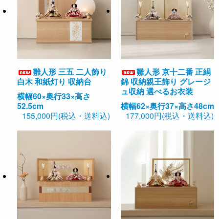
雛人形 三五 二人飾り
雛人形 京十二番 正絹
白木 和紙灯り 収納台
錦 収納親王飾り グレージ
ュ収納 選べるお衣装
横幅60×奥行33×高さ
52.5cm
横幅62×奥行37×高さ48cm
155,000円(税込・送料込)
177,000円(税込・送料込)