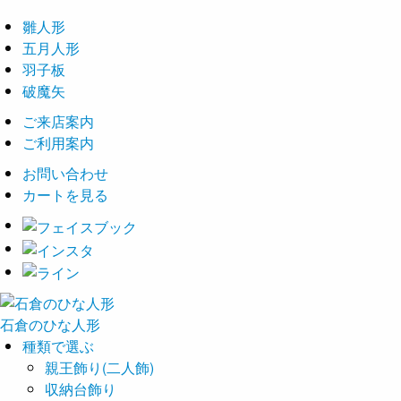
雛人形
五月人形
羽子板
破魔矢
ご来店案内
ご利用案内
お問い合わせ
カートを見る
石倉の
ひな
人形
種類で選ぶ
親王飾り(二人飾)
収納台飾り