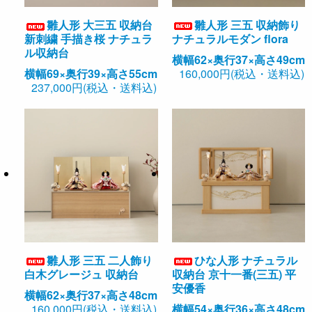
雛人形 三五 収納飾り
雛人形 大三五 収納台
ナチュラルモダン flora
新刺繍 手描き桜 ナチュラ
ル収納台
横幅62×奥行37×高さ49cm
160,000円(税込・送料込)
横幅69×奥行39×高さ55cm
237,000円(税込・送料込)
雛人形 三五 二人飾り
ひな人形 ナチュラル
白木グレージュ 収納台
収納台 京十一番(三五) 平
安優香
横幅62×奥行37×高さ48cm
160,000円(税込・送料込)
横幅54×奥行36×高さ48cm