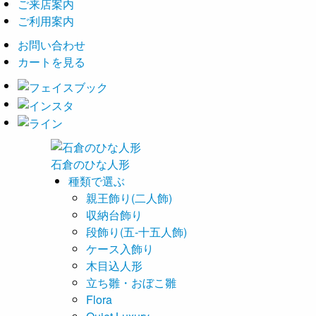
ご来店案内
ご利用案内
お問い合わせ
カートを見る
石倉の
ひな
人形
種類で選ぶ
親王飾り(二人飾)
収納台飾り
段飾り(五-十五人飾)
ケース入飾り
木目込人形
立ち雛・おぼこ雛
Flora