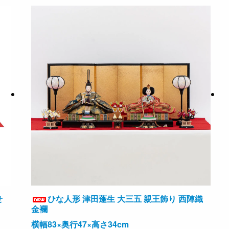
せ
ひな人形 津田蓬生 大三五 親王飾り 西陣織
金襴
横幅83×奥行47×高さ34cm