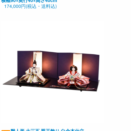
横幅90×奥行40×高さ40cm
174,000円(税込・送料込)
雛人形 大三五 親王飾り 白金本仕立