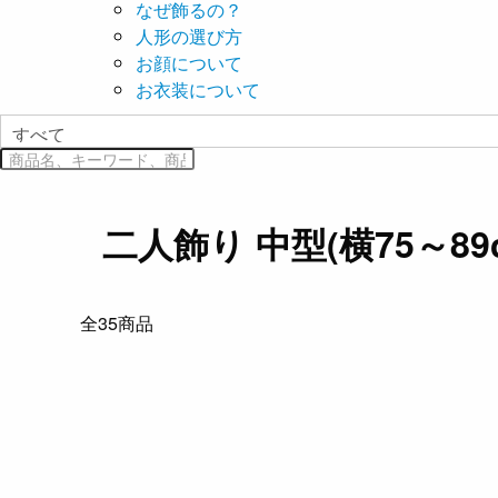
なぜ飾るの？
人形の選び方
お顔について
お衣装について
二人飾り 中型(横75～89
全
35
商品