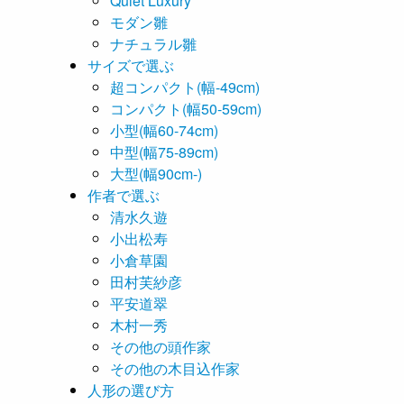
Quiet Luxury
モダン雛
ナチュラル雛
サイズで選ぶ
超コンパクト(幅-49cm)
コンパクト(幅50-59cm)
小型(幅60-74cm)
中型(幅75-89cm)
大型(幅90cm-)
作者で選ぶ
清水久遊
小出松寿
小倉草園
田村芙紗彦
平安道翠
木村一秀
その他の頭作家
その他の木目込作家
人形の選び方