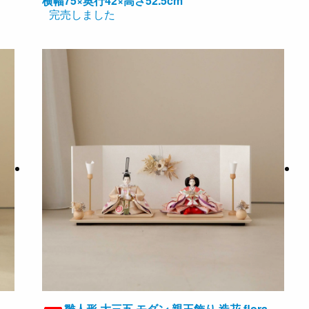
横幅75×奥行42×高さ52.5cm
完売しました
雛人形 大三五 モダン 親王飾り 造花 flora