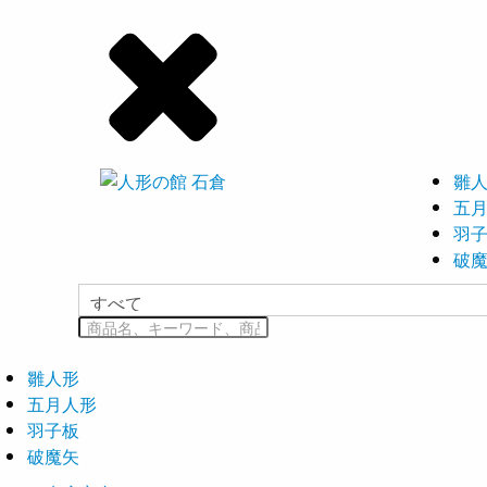
雛
五
羽
破
雛人形
五月人形
羽子板
破魔矢