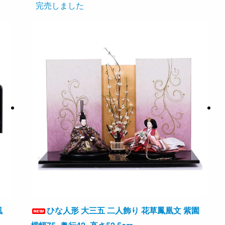
完売しました
風
ひな人形 大三五 二人飾り 花草鳳凰文 紫園