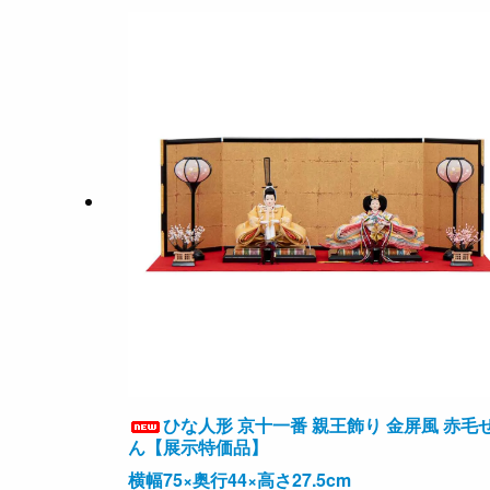
ひな人形 京十一番 親王飾り 金屏風 赤毛
ん【展示特価品】
横幅75×奥行44×高さ27.5cm