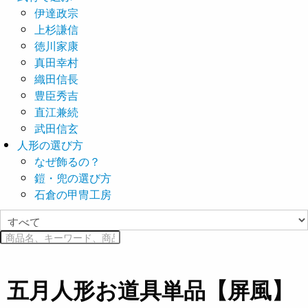
伊達政宗
上杉謙信
徳川家康
真田幸村
織田信長
豊臣秀吉
直江兼続
武田信玄
人形の選び方
なぜ飾るの？
鎧・兜の選び方
石倉の甲冑工房
五月人形お道具単品【屏風】