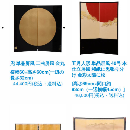
兜 単品屏風 二曲屏風 金丸
五月人形 単品屏風 40号 本
仕立屏風 和紙に黒張り分
横幅60×高さ60cm(一辺の
け 金彩太陽に松
長さ32cm)
44,400円(税込・送料込)
[高さ69cm×間口約
83cm（一辺横幅45cm）]
46,000円(税込・送料込)