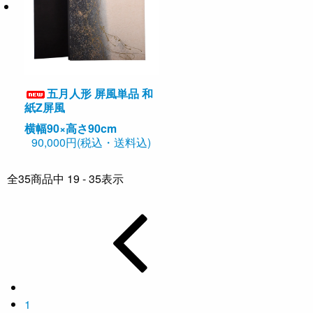
五月人形 屏風単品 和
紙Z屏風
横幅90×高さ90cm
90,000円(税込・送料込)
全
35
商品中
19 - 35
表示
1