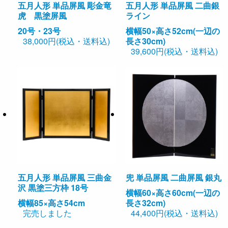
五月人形 単品屏風 彫金竜
五月人形 単品屏風 二曲銀
虎 黒塗屏風
ライン
20号・23号
横幅50×高さ52cm(一辺の
38,000円(税込・送料込)
長さ30cm)
39,600円(税込・送料込)
五月人形 単品屏風 三曲金
兜 単品屏風 二曲屏風 銀丸
沢 黒塗三方枠 18号
横幅60×高さ60cm(一辺の
横幅85×高さ54cm
長さ32cm)
完売しました
44,400円(税込・送料込)