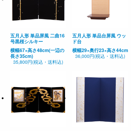
五月人形 単品屏風 二曲16
五月人形 単品台屏風 ウッ
号黒桜シルキー
ド台
横幅67×高さ48cm(一辺の
横幅29×奥行23×高さ44cm
長さ35cm)
36,000円(税込・送料込)
35,800円(税込・送料込)