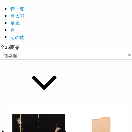
鎧・兜
弓太刀
屏風
台
その他
全
35
商品