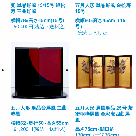
兜 単品屏風 13/15号 銀松
五月人形 単品屏風 金松寿
寿 三曲屏風
15号
横幅78×高さ45cm(15号)
横幅80×高さ45cm（15
50,400円(税込・送料込)
号）
完売しました
五月人形 単品台屏風 二曲
五月人形 屏風単品 25号 茶
赤黒
塗桐枠屏風 金彩虎四曲屏
風
横幅62×奥行50×高さ55cm
61,200円(税込・送料込)
高さ75cm×間口約
130cm（一辺36cm）