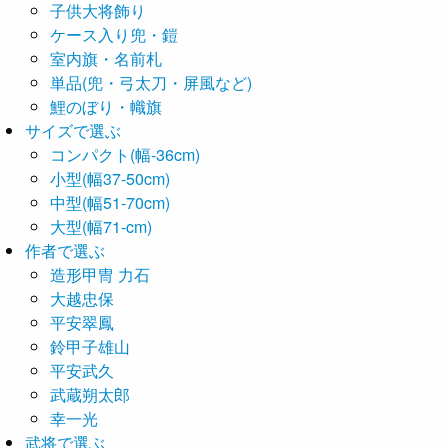
子供大将飾り
ケース入り兜・鎧
室内旗・名前札
単品(兜・弓太刀・屏風など)
鯉のぼり・幟旗
サイズで選ぶ
コンパクト(幅-36cm)
小型(幅37-50cm)
中型(幅51-70cm)
大型(幅71-cm)
作者で選ぶ
造形甲冑 力石
大越忠保
平安翠鳳
鈴甲子雄山
平安武久
武蔵朔太郎
幸一光
武将で選ぶ