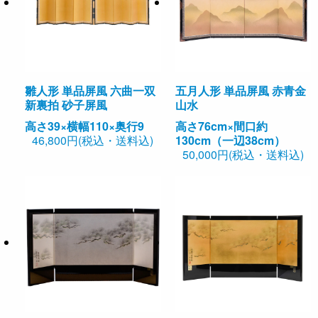
雛人形 単品屏風 六曲一双
五月人形 単品屏風 赤青金
新裏拍 砂子屏風
山水
高さ39×横幅110×奥行9
高さ76cm×間口約
46,800円(税込・送料込)
130cm（一辺38cm）
50,000円(税込・送料込)